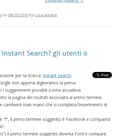
Continue reading
→
a
on
08/10/2010
by
Luca Alagna
.
 Instant Search? gli utenti o
nzione per la ricerca:
Instant Search
.
 Google non appena digiteranno la prima
lo i suggerimenti possibili (come accadeva
to la pagina dei risultati associata al primo termine
te cambierà man mano che si completa l’inserimento di
re “f”, il primo termine suggerito è Facebook e comparirà
k”.
o”) il primo termine suggerito diventa Ford e compare