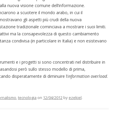
 alla nuova visione comune dell’informazione.
inciarono a scuotere il mondo arabo, in cui il
 mostravano gli aspetti più crudi della nuova
tazione tradizionale cominciava a mostrare i suoi limiti.
ndo attivi ma la consapevolezza di questo cambiamento
nza condivisa (in particolare in Italia) e non esistevano
trumenti e i progetti si sono concentrati nel distribuire in
 basandosi però sullo stesso modello di prima,
cando disperatamente di diminuire l’
information overload
.
ornalismo
,
tecnologia
on
12/04/2012
by
ezekiel
.