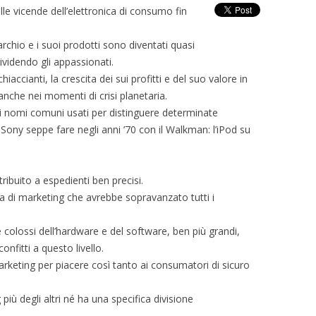
lle vicende dell’elettronica di consumo fin
archio e i suoi prodotti sono diventati quasi
ividendo gli appassionati.
ccianti, la crescita dei sui profitti e del suo valore in
che nei momenti di crisi planetaria.
ti nomi comuni usati per distinguere determinate
ony seppe fare negli anni ’70 con il Walkman: l’iPod su
ribuito a espedienti ben precisi.
ia di marketing che avrebbe sopravanzato tutti i
 colossi dell’hardware e del software, ben più grandi,
nfitti a questo livello.
keting per piacere così tanto ai consumatori di sicuro
iù degli altri né ha una specifica divisione