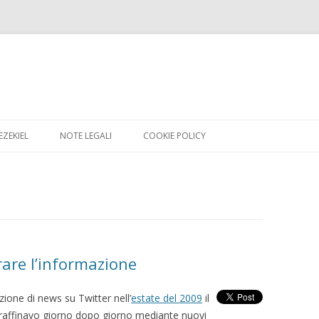
Skip
to
 EZEKIEL
NOTE LEGALI
COOKIE POLICY
content
are l’informazione
ione di news su Twitter nell’
estate del 2009
il
he raffinavo giorno dopo giorno mediante nuovi