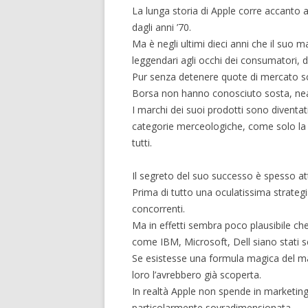
La lunga storia di Apple corre accanto a
dagli anni ’70.
Ma è negli ultimi dieci anni che il suo m
leggendari agli occhi dei consumatori, d
Pur senza detenere quote di mercato schia
Borsa non hanno conosciuto sosta, nean
I marchi dei suoi prodotti sono diventa
categorie merceologiche, come solo la S
tutti.
Il segreto del suo successo è spesso att
Prima di tutto una oculatissima strateg
concorrenti.
Ma in effetti sembra poco plausibile che
come IBM, Microsoft, Dell siano stati sco
Se esistesse una formula magica del mar
loro l’avrebbero già scoperta.
In realtà Apple non spende in marketing p
particolarmente sovradimensionata.