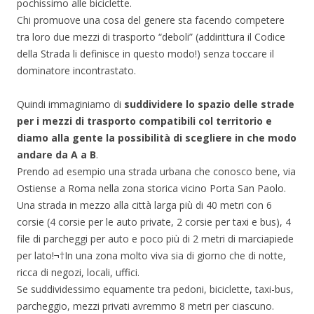
pochissimo alle biciclette.
Chi promuove una cosa del genere sta facendo competere
tra loro due mezzi di trasporto “deboli” (addirittura il Codice
della Strada li definisce in questo modo!) senza toccare il
dominatore incontrastato.
Quindi immaginiamo di
suddividere lo spazio delle strade
per i mezzi di trasporto compatibili col territorio e
diamo alla gente la possibilità di scegliere in che modo
andare da A a B
.
Prendo ad esempio una strada urbana che conosco bene, via
Ostiense a Roma nella zona storica vicino Porta San Paolo.
Una strada in mezzo alla città larga più di 40 metri con 6
corsie (4 corsie per le auto private, 2 corsie per taxi e bus), 4
file di parcheggi per auto e poco più di 2 metri di marciapiede
per lato!¬†In una zona molto viva sia di giorno che di notte,
ricca di negozi, locali, uffici.
Se suddividessimo equamente tra pedoni, biciclette, taxi-bus,
parcheggio, mezzi privati avremmo 8 metri per ciascuno.