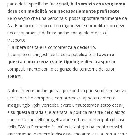
parte delle specifiche funzionali,
è il servizio che vogliamo
dare con modalità non necessariamente prefissate
.
Se io voglio che una persona si possa spostare facilmente da
A a B, in poco tempo e con ragionevole comodità, non devo
necessariamente definire anche con quale mezzo di
trasporto.
È la libera scelta e la concorrenza a deciderlo.
Il compito di chi gestisce la cosa pubblica è di
favorire
questa concorrenza sulle tipologie di ¬†trasporto
compatibilmente con le esigenze dei territori e dei suoi
abitanti.
Naturalmente anche questa prospettiva può sembrare senza
uscita perché comporta compromessi apparentemente
irraggiungibili (chi vorrebbe avere un’autostrada sotto casa?)
e su questa strada si è arenata la politica recente del dialogo
con i cittadini, della progettazione urbana partecipata (il caso
della TAV in Piemonte è il più eclatante) o ha creato mostri
(mi vengono in mente le disorganiche aree ZTL a Roma, vere