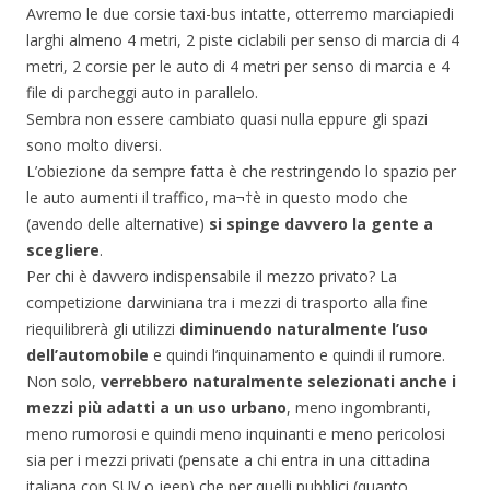
Avremo le due corsie taxi-bus intatte, otterremo marciapiedi
larghi almeno 4 metri, 2 piste ciclabili per senso di marcia di 4
metri, 2 corsie per le auto di 4 metri per senso di marcia e 4
file di parcheggi auto in parallelo.
Sembra non essere cambiato quasi nulla eppure gli spazi
sono molto diversi.
L’obiezione da sempre fatta è che restringendo lo spazio per
le auto aumenti il traffico, ma¬†è in questo modo che
(avendo delle alternative)
si spinge davvero la gente a
scegliere
.
Per chi è davvero indispensabile il mezzo privato? La
competizione darwiniana tra i mezzi di trasporto alla fine
riequilibrerà gli utilizzi
diminuendo naturalmente l’uso
dell’automobile
e quindi l’inquinamento e quindi il rumore.
Non solo,
verrebbero naturalmente selezionati anche i
mezzi più adatti a un uso urbano
, meno ingombranti,
meno rumorosi e quindi meno inquinanti e meno pericolosi
sia per i mezzi privati (pensate a chi entra in una cittadina
italiana con SUV o jeep) che per quelli pubblici (quanto