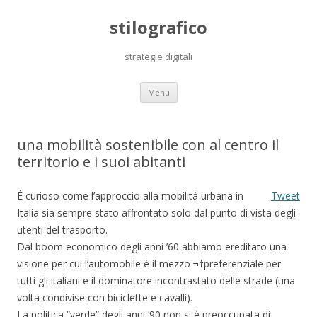
stilografico
strategie digitali
Skip
Menu
to
content
una mobilità sostenibile con al centro il
territorio e i suoi abitanti
È curioso come l’approccio alla mobilità urbana in
Tweet
Italia sia sempre stato affrontato solo dal punto di vista degli
utenti del trasporto.
Dal boom economico degli anni ’60 abbiamo ereditato una
visione per cui l’automobile è il mezzo ¬†preferenziale per
tutti gli italiani e il dominatore incontrastato delle strade (una
volta condivise con biciclette e cavalli).
La politica “verde” degli anni ’90 non si è preoccupata di