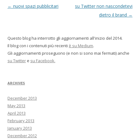
P
←
nuovi spazi pubblicitari
su Twitter non nascondetevi
o
dietro il brand
→
s
t
Questo blog ha interrotto gli aggiornamenti all'inizio del 2014.
n
Il blog con i contenuti più recenti
è su Medium
.
a
Gli aggiornamenti proseguono (e non si sono mai fermati) anche
v
su Twitter
e
su Facebook.
i
g
ARCHIVES
a
t
December 2013
i
May 2013
o
April 2013
n
February 2013
January 2013
December 2012