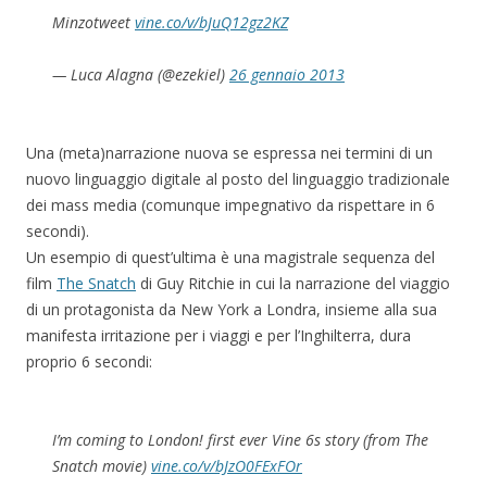
Minzotweet
vine.co/v/bJuQ12gz2KZ
— Luca Alagna (@ezekiel)
26 gennaio 2013
Una (meta)narrazione nuova se espressa nei termini di un
nuovo linguaggio digitale al posto del linguaggio tradizionale
dei mass media (comunque impegnativo da rispettare in 6
secondi).
Un esempio di quest’ultima è una magistrale sequenza del
film
The Snatch
di Guy Ritchie in cui la narrazione del viaggio
di un protagonista da New York a Londra, insieme alla sua
manifesta irritazione per i viaggi e per l’Inghilterra, dura
proprio 6 secondi:
I’m coming to London! first ever Vine 6s story (from The
Snatch movie)
vine.co/v/bJzO0FExFOr