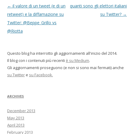
P
←
il valore di un tweet (e di un
quanti sono gli elettori italiani
o
retweet) e la diffamazione su
su Twitter?
→
s
Twitter: @Beppe_Grillo vs
t
@Riotta
n
a
Questo blog ha interrotto gli aggiornamenti all'inizio del 2014.
v
Il blog con i contenuti più recenti
è su Medium
.
i
Gli aggiornamenti proseguono (e non si sono mai fermati) anche
g
su Twitter
e
su Facebook.
a
t
ARCHIVES
i
o
December 2013
n
May 2013
April 2013
February 2013