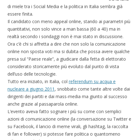
di miele tra i Social Media e la politica in Italia sembra già
essere finita.
Il candidato con meno appeal online, stando ai parametri più
quantitativi, non solo vince a man bassa (60 a 40) ma in
realtà secondo i sondaggi non è mai stato in discussione.
Ora c’è chi si affretta a dire che non solo la comunicazione
online non sposta voti ma si dubita che possa avere qualche
presa sul “Paese reale”, a giudicare dalla fetta di elettorato
considerato storicamente più evoluto dal punto di vista
dell’uso delle tecnologie.
Tutto era iniziato, in Italia, col
referendum su acqua e
nucleare a giugno 2011
, snobbato come tante altre volte dai
dirigenti dei partiti e dai mass-media ma giunto al successo
anche grazie al passaparola online.
L’evento aveva fatto sognare i più su come con semplici
azioni di comunicazione online (la conversazione su Twitter e
su Facebook, il lancio di meme virali, gli hashtag, la raccolta
di fan e follower) si potesse fare politica o quantomeno