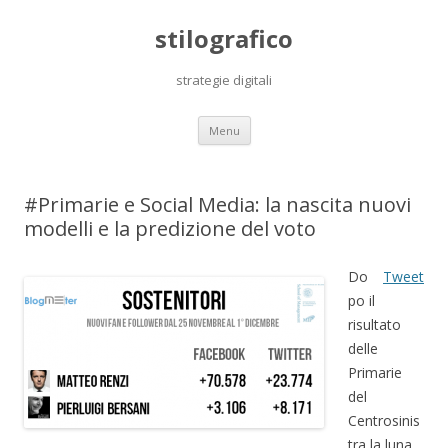
stilografico
strategie digitali
Skip
Menu
to
content
#Primarie e Social Media: la nascita nuovi
modelli e la predizione del voto
Do
Tweet
po il
risultato
delle
Primarie
del
Centrosinis
tra la luna