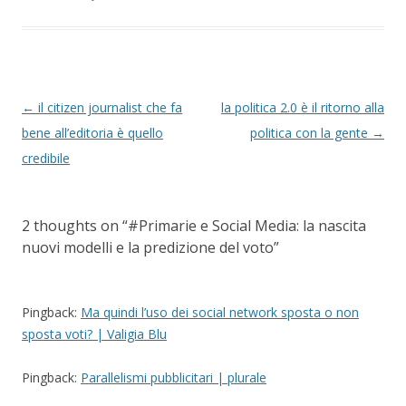
P
←
il citizen journalist che fa
la politica 2.0 è il ritorno alla
o
bene all’editoria è quello
politica con la gente
→
s
credibile
t
n
2 thoughts on “
#Primarie e Social Media: la nascita
a
nuovi modelli e la predizione del voto
”
v
i
g
Pingback:
Ma quindi l’uso dei social network sposta o non
sposta voti? | Valigia Blu
a
t
Pingback:
Parallelismi pubblicitari | plurale
i