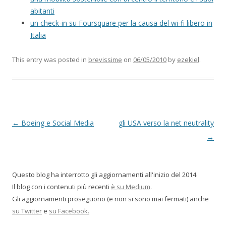
abitanti
un check-in su Foursquare per la causa del wi-fi libero in
Italia
This entry was posted in
brevissime
on
06/05/2010
by
ezekiel
.
P
←
Boeing e Social Media
gli USA verso la net neutrality
o
→
s
t
Questo blog ha interrotto gli aggiornamenti all'inizio del 2014.
n
Il blog con i contenuti più recenti
è su Medium
.
a
Gli aggiornamenti proseguono (e non si sono mai fermati) anche
v
su Twitter
e
su Facebook.
i