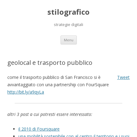
stilografico
strategie digitali
Skip
Menu
to
content
geolocal e trasporto pubblico
come il trasporto pubblico di San Francisco si è
Tweet
avvantaggiato con una partnership con FourSquare
http://bit.ly/a9qyLa
altri 3 post a cui potresti essere interessato:
il 2010 di Foursquare
una mobilità sostenibile con al centro il territorio e i suoi