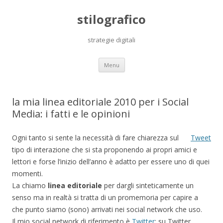
stilografico
strategie digitali
Skip
Menu
to
content
la mia linea editoriale 2010 per i Social
Media: i fatti e le opinioni
Ogni tanto si sente la necessità di fare chiarezza sul
Tweet
tipo di interazione che si sta proponendo ai propri amici e
lettori e forse l’inizio dell’anno è adatto per essere uno di quei
momenti.
La chiamo
linea editoriale
per dargli sinteticamente un
senso ma in realtà si tratta di un promemoria per capire a
che punto siamo (sono) arrivati nei social network che uso.
Il mio social network di riferimento è
Twitter
: su Twitter