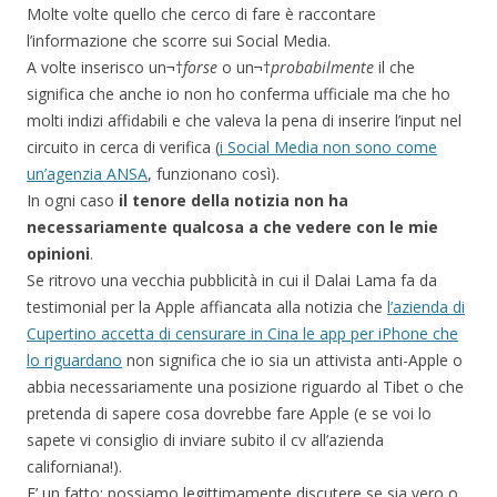
Molte volte quello che cerco di fare è raccontare
l’informazione che scorre sui Social Media.
A volte inserisco un¬†
forse
o un¬†
probabilmente
il che
significa che anche io non ho conferma ufficiale ma che ho
molti indizi affidabili e che valeva la pena di inserire l’input nel
circuito in cerca di verifica (
i Social Media non sono come
un’agenzia ANSA
, funzionano così).
In ogni caso
il tenore della notizia non ha
necessariamente qualcosa a che vedere con le mie
opinioni
.
Se ritrovo una vecchia pubblicità in cui il Dalai Lama fa da
testimonial per la Apple affiancata alla notizia che
l’azienda di
Cupertino accetta di censurare in Cina le app per iPhone che
lo riguardano
non significa che io sia un attivista anti-Apple o
abbia necessariamente una posizione riguardo al Tibet o che
pretenda di sapere cosa dovrebbe fare Apple (e se voi lo
sapete vi consiglio di inviare subito il cv all’azienda
californiana!).
E’ un fatto: possiamo legittimamente discutere se sia vero o