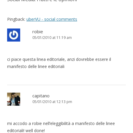
v
i
Pingback:
uberVU - social comments
g
a
robie
t
05/01/2010 at 11:19 am
i
o
ci piace questa linea editoriale, anzi dovrebbe essere il
n
manifesto delle linee editoriali
capitano
05/01/2010 at 12:13 pm
mi accodo a robie nell’eleggibilità a manifesto delle linee
editoriali! well done!