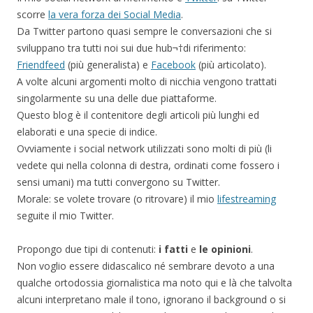
scorre
la vera forza dei Social Media
.
Da Twitter partono quasi sempre le conversazioni che si
sviluppano tra tutti noi sui due hub¬†di riferimento:
Friendfeed
(più generalista) e
Facebook
(più articolato).
A volte alcuni argomenti molto di nicchia vengono trattati
singolarmente su una delle due piattaforme.
Questo blog è il contenitore degli articoli più lunghi ed
elaborati e una specie di indice.
Ovviamente i social network utilizzati sono molti di più (li
vedete qui nella colonna di destra, ordinati come fossero i
sensi umani) ma tutti convergono su Twitter.
Morale: se volete trovare (o ritrovare) il mio
lifestreaming
seguite il mio Twitter.
Propongo due tipi di contenuti:
i fatti
e
le opinioni
.
Non voglio essere didascalico né sembrare devoto a una
qualche ortodossia giornalistica ma noto qui e là che talvolta
alcuni interpretano male il tono, ignorano il background o si