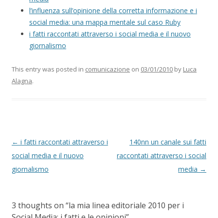
l’influenza sull’opinione della corretta informazione e i
social media: una mappa mentale sul caso Ruby
i fatti raccontati attraverso i social media e il nuovo
giornalismo
This entry was posted in
comunicazione
on
03/01/2010
by
Luca
Alagna
.
P
←
i fatti raccontati attraverso i
140nn un canale sui fatti
o
social media e il nuovo
raccontati attraverso i social
s
giornalismo
media
→
t
n
3 thoughts on “
la mia linea editoriale 2010 per i
a
Social Media: i fatti e le opinioni
”