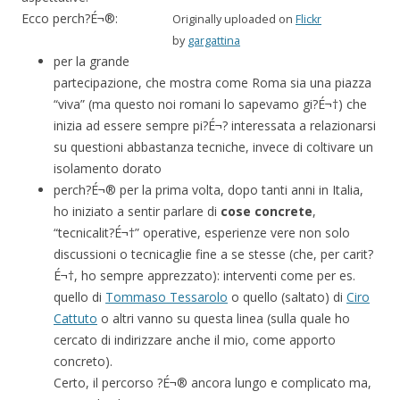
Ecco perch?É¬®:
Originally uploaded on
Flickr
by
gargattina
per la grande
partecipazione, che mostra come Roma sia una piazza
“viva” (ma questo noi romani lo sapevamo gi?É¬†) che
inizia ad essere sempre pi?É¬? interessata a relazionarsi
su questioni abbastanza tecniche, invece di coltivare un
isolamento dorato
perch?É¬® per la prima volta, dopo tanti anni in Italia,
ho iniziato a sentir parlare di
cose concrete
,
“tecnicalit?É¬†” operative, esperienze vere non solo
discussioni o tecnicaglie fine a se stesse (che, per carit?
É¬†, ho sempre apprezzato): interventi come per es.
quello di
Tommaso Tessarolo
o quello (saltato) di
Ciro
Cattuto
o altri vanno su questa linea (sulla quale ho
cercato di indirizzare anche il mio, come apporto
concreto).
Certo, il percorso ?É¬® ancora lungo e complicato ma,