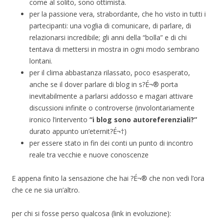
come al solito, sono ottimista.
per la passione vera, strabordante, che ho visto in tutti i
partecipanti: una voglia di comunicare, di parlare, di
relazionarsi incredibile; gli anni della “bolla” e di chi
tentava di mettersi in mostra in ogni modo sembrano
lontani.
per il clima abbastanza rilassato, poco esasperato,
anche se il dover parlare di blog in s?É¬® porta
inevitabilmente a parlarsi addosso e magari attivare
discussioni infinite o controverse (involontariamente
ironico l’intervento
“i blog sono autoreferenziali?”
durato appunto un’eternit?É¬†)
per essere stato in fin dei conti un punto di incontro
reale tra vecchie e nuove conoscenze
E appena finito la sensazione che hai ?É¬® che non vedi l’ora
che ce ne sia un’altro.
per chi si fosse perso qualcosa (link in evoluzione):