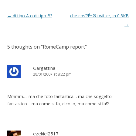
P
←
di tipo A o di tipo B?
che cos’?É¬® twitter, in 0.5KB
o
→
s
t
5 thoughts on “
RomeCamp report
”
n
a
v
Gargattina
28/01/2007 at 8:22 pm
i
g
a
Mmmm…. ma che foto fantastica… ma che soggetto
t
fantastico… ma come si fa, dico io, ma come si fa!?
i
o
n
ezekiel2517