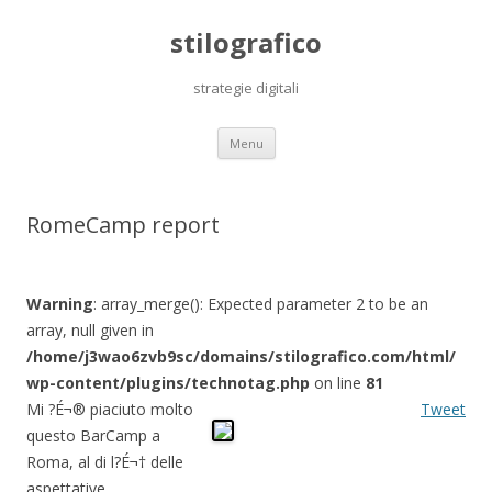
stilografico
strategie digitali
Skip
Menu
to
content
RomeCamp report
Warning
: array_merge(): Expected parameter 2 to be an
array, null given in
/home/j3wao6zvb9sc/domains/stilografico.com/html/
wp-content/plugins/technotag.php
on line
81
Mi ?É¬® piaciuto molto
Tweet
questo BarCamp a
Roma, al di l?É¬† delle
aspettative.