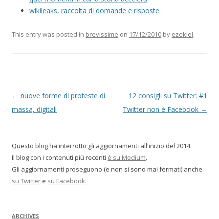
wikileaks, raccolta di domande e risposte
This entry was posted in
brevissime
on
17/12/2010
by
ezekiel
.
P
←
nuove forme di proteste di
12 consigli su Twitter: #1
o
massa, digitali
Twitter non è Facebook
→
s
t
Questo blog ha interrotto gli aggiornamenti all'inizio del 2014.
n
Il blog con i contenuti più recenti
è su Medium
.
a
Gli aggiornamenti proseguono (e non si sono mai fermati) anche
v
su Twitter
e
su Facebook.
i
g
ARCHIVES
a