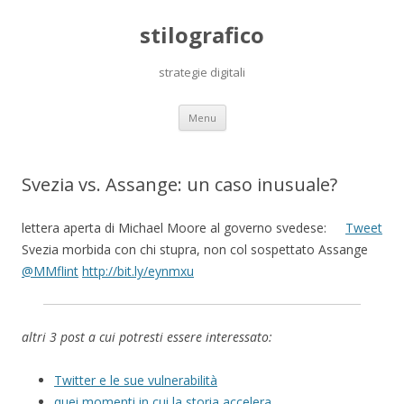
stilografico
strategie digitali
Skip
Menu
to
content
Svezia vs. Assange: un caso inusuale?
lettera aperta di Michael Moore al governo svedese:
Tweet
Svezia morbida con chi stupra, non col sospettato Assange
@MMflint
http://bit.ly/eynmxu
altri 3 post a cui potresti essere interessato:
Twitter e le sue vulnerabilità
quei momenti in cui la storia accelera